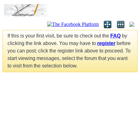
If this is your first visit, be sure to check out the
FAQ
by
clicking the link above. You may have to
register
before
you can post: click the register link above to proceed. To
start viewing messages, select the forum that you want
to visit from the selection below.