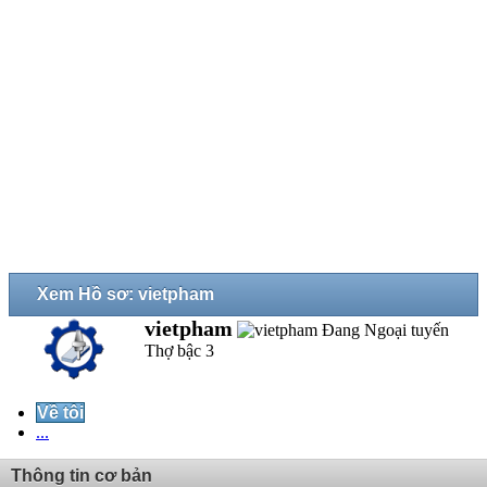
Xem Hồ sơ: vietpham
vietpham
Thợ bậc 3
Về tôi
...
Thông tin cơ bản