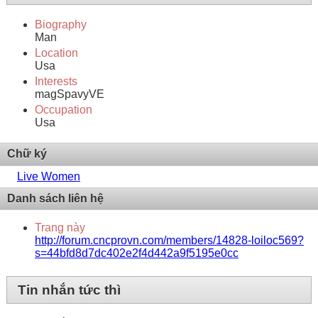
Biography
Man
Location
Usa
Interests
magSpavyVE
Occupation
Usa
Chữ ký
Live Women
Danh sách liên hệ
Trang này
http://forum.cncprovn.com/members/14828-loiloc569?
s=44bfd8d7dc402e2f4d442a9f5195e0cc
Tin nhắn tức thì