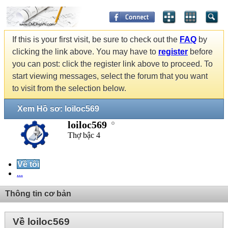
If this is your first visit, be sure to check out the
FAQ
by
clicking the link above. You may have to
register
before
you can post: click the register link above to proceed. To
start viewing messages, select the forum that you want
to visit from the selection below.
Xem Hồ sơ: loiloc569
loiloc569
Thợ bậc 4
Về tôi
...
Thông tin cơ bản
Về loiloc569