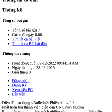
Thống kê
Tổng số bài gửi
Tổng số bài gửi
7
Gửi mỗi ngày
0.00
Tìm tất cả bài viết
Tìm tất cả Bài bắt đầu
Thông tin chung
Hoạt động cuối
09-12-2022
09:44:14 AM
Ngày tham gia
28-03-2015
Giới thiệu
0
Đăng nhập
Đăng Ký
Xem trên PC
Lên trên
Diễn đàn sử dụng vBulletin® Phiên bản 4.2.3.
Phát triển bởi thành viên diễn đàn CNCProVN.com
Ban quản trị không chịu trách nhiệm về nội dung do thành viên