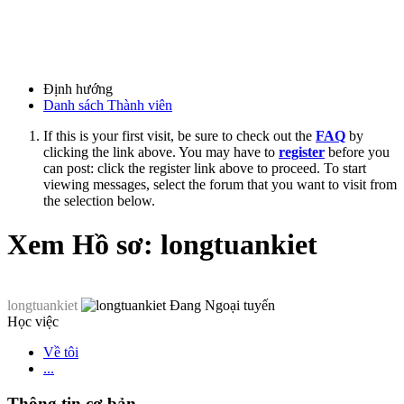
Định hướng
Danh sách Thành viên
If this is your first visit, be sure to check out the
FAQ
by
clicking the link above. You may have to
register
before you
can post: click the register link above to proceed. To start
viewing messages, select the forum that you want to visit from
the selection below.
Xem Hồ sơ: longtuankiet
longtuankiet
Học việc
Về tôi
...
Thông tin cơ bản