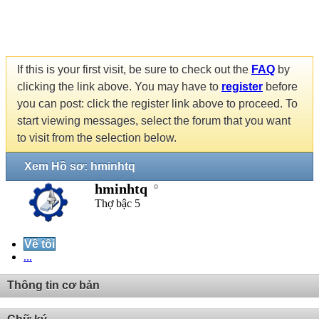
If this is your first visit, be sure to check out the
FAQ
by
clicking the link above. You may have to
register
before
you can post: click the register link above to proceed. To
start viewing messages, select the forum that you want
to visit from the selection below.
Xem Hồ sơ: hminhtq
hminhtq
Thợ bậc 5
Về tôi
...
Thông tin cơ bản