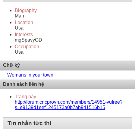
Biography
Man
Location
Usa
Interests
mgSpavyGD
Occupation
Usa
Chữ ký
Womans in your town
Danh sách liên hệ
Trang này
http://forum.cncprovn.com/members/14951-vufree?
s=e9139d1eef1245173a0b7ab941516b15
Tin nhắn tức thì