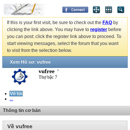
If this is your first visit, be sure to check out the
FAQ
by
clicking the link above. You may have to
register
before
you can post: click the register link above to proceed. To
start viewing messages, select the forum that you want
to visit from the selection below.
Xem Hồ sơ: vufree
vufree
Thợ bậc 7
Về tôi
...
Thông tin cơ bản
Về vufree