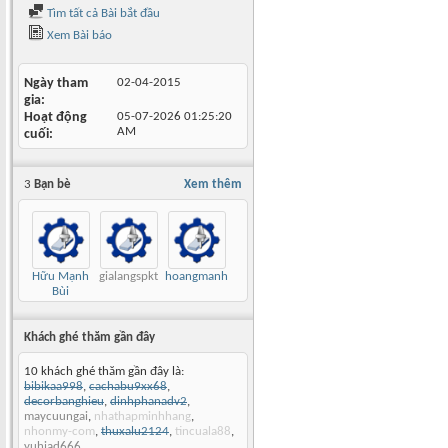
Tìm tất cả Bài bắt đầu
Xem Bài báo
Ngày tham
02-04-2015
gia
Hoạt động
05-07-2026
01:25:20
AM
cuối
3
Bạn bè
Xem thêm
Hữu Mạnh
gialangspkt
hoangmanh
Bùi
Khách ghé thăm gần đây
10 khách ghé thăm gần đây là:
bibikaa998
,
cachabu9xx68
,
decorbanghieu
,
dinhphanadv2
,
maycuungai
,
nhathapminhhang
,
nhonmy-com
,
thuxalu2124
,
tincuala88
,
yuhiad666