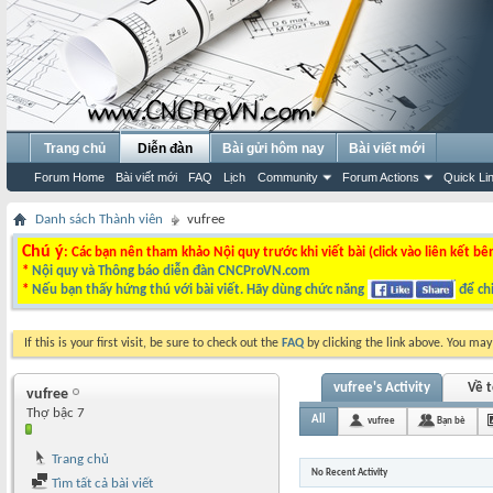
Trang chủ
Diễn đàn
Bài gửi hôm nay
Bài viết mới
Forum Home
Bài viết mới
FAQ
Lịch
Community
Forum Actions
Quick Li
Danh sách Thành viên
vufree
Chú ý
: Các bạn nên tham khảo Nội quy trước khi viết bài (click vào liên kết bê
*
Nội quy và Thông báo diễn đàn CNCProVN.com
*
Nếu bạn thấy hứng thú với bài viết. Hãy dùng chức năng
để chi
If this is your first visit, be sure to check out the
FAQ
by clicking the link above. You ma
vufree's Activity
Về t
vufree
Thợ bậc 7
All
vufree
Bạn bè
Trang chủ
No Recent Activity
Tìm tất cả bài viết