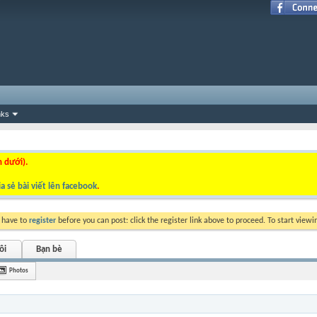
nks
n dưới).
a sẻ bài viết lên facebook
.
y have to
register
before you can post: click the register link above to proceed. To start view
ôi
Bạn bè
Photos