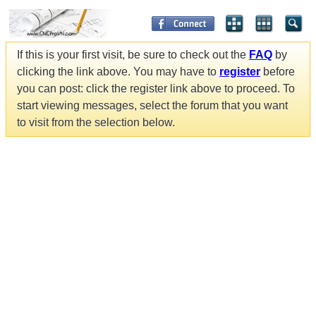
If this is your first visit, be sure to check out the
FAQ
by
clicking the link above. You may have to
register
before
you can post: click the register link above to proceed. To
start viewing messages, select the forum that you want
to visit from the selection below.