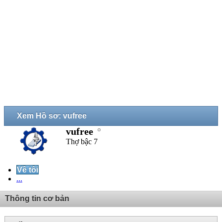
Xem Hồ sơ: vufree
vufree
Thợ bậc 7
Về tôi
...
Thông tin cơ bản