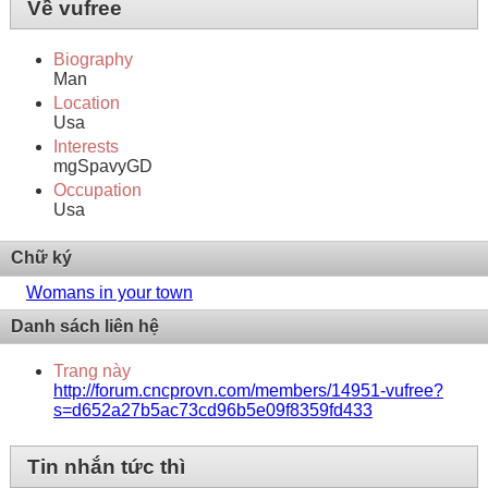
Về vufree
Biography
Man
Location
Usa
Interests
mgSpavyGD
Occupation
Usa
Chữ ký
Womans in your town
Danh sách liên hệ
Trang này
http://forum.cncprovn.com/members/14951-vufree?
s=d652a27b5ac73cd96b5e09f8359fd433
Tin nhắn tức thì