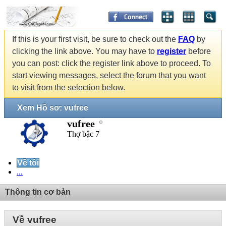
If this is your first visit, be sure to check out the
FAQ
by
clicking the link above. You may have to
register
before
you can post: click the register link above to proceed. To
start viewing messages, select the forum that you want
to visit from the selection below.
Xem Hồ sơ: vufree
vufree
Thợ bậc 7
Về tôi
...
Thông tin cơ bản
Về vufree