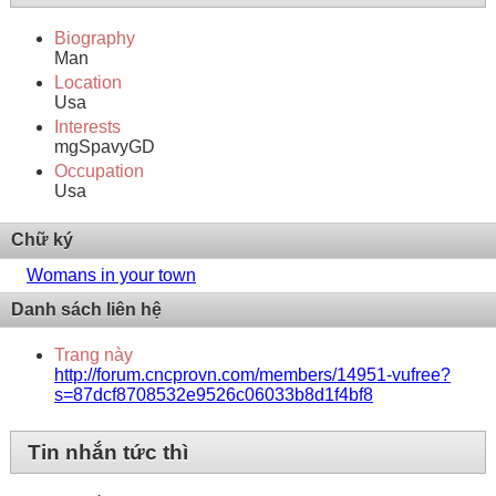
Biography
Man
Location
Usa
Interests
mgSpavyGD
Occupation
Usa
Chữ ký
Womans in your town
Danh sách liên hệ
Trang này
http://forum.cncprovn.com/members/14951-vufree?
s=87dcf8708532e9526c06033b8d1f4bf8
Tin nhắn tức thì