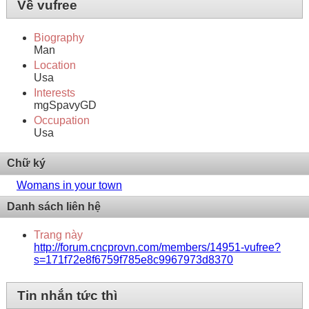
Về vufree
Biography
Man
Location
Usa
Interests
mgSpavyGD
Occupation
Usa
Chữ ký
Womans in your town
Danh sách liên hệ
Trang này
http://forum.cncprovn.com/members/14951-vufree?
s=171f72e8f6759f785e8c9967973d8370
Tin nhắn tức thì