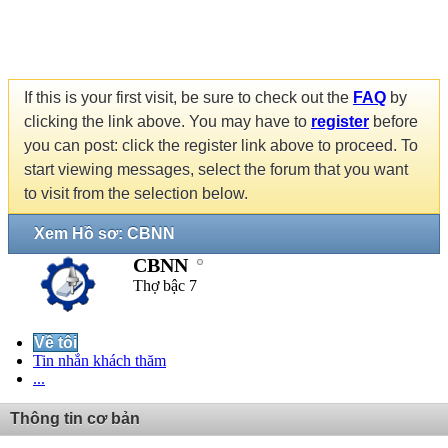
If this is your first visit, be sure to check out the
FAQ
by
clicking the link above. You may have to
register
before
you can post: click the register link above to proceed. To
start viewing messages, select the forum that you want
to visit from the selection below.
Xem Hồ sơ: CBNN
CBNN
Thợ bậc 7
Về tôi
Tin nhắn khách thăm
...
Thông tin cơ bản