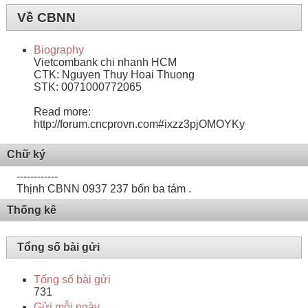
Về CBNN
Biography
Vietcombank chi nhanh HCM
CTK: Nguyen Thuy Hoai Thuong
STK: 0071000772065
Read more:
http://forum.cncprovn.com#ixzz3pjOMOYKy
Chữ ký
------------
Thịnh CBNN 0937 237 bốn ba tám .
Thống kê
Tổng số bài gửi
Tổng số bài gửi
731
Gửi mỗi ngày