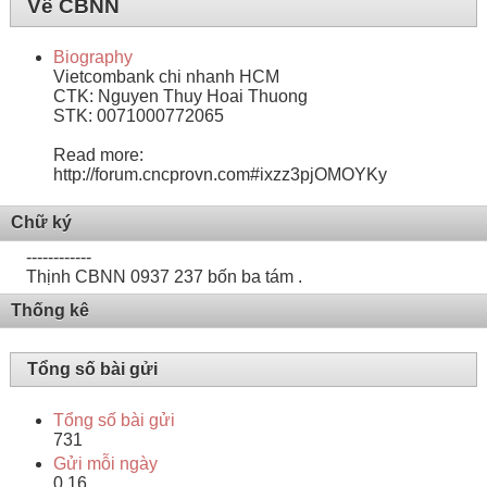
Về CBNN
Biography
Vietcombank chi nhanh HCM
CTK: Nguyen Thuy Hoai Thuong
STK: 0071000772065
Read more:
http://forum.cncprovn.com#ixzz3pjOMOYKy
Chữ ký
------------
Thịnh CBNN 0937 237 bốn ba tám .
Thống kê
Tổng số bài gửi
Tổng số bài gửi
731
Gửi mỗi ngày
0.16