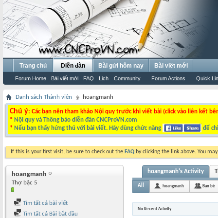
Trang chủ
Diễn đàn
Bài gửi hôm nay
Bài viết mới
Forum Home
Bài viết mới
FAQ
Lịch
Community
Forum Actions
Quick Li
Danh sách Thành viên
hoangmanh
Chú ý
: Các bạn nên tham khảo Nội quy trước khi viết bài (click vào liên kết bê
*
Nội quy và Thông báo diễn đàn CNCProVN.com
*
Nếu bạn thấy hứng thú với bài viết. Hãy dùng chức năng
để chi
If this is your first visit, be sure to check out the
FAQ
by clicking the link above. You ma
hoangmanh's Activity
T
hoangmanh
Thợ bậc 5
All
hoangmanh
Bạn bè
Tìm tất cả bài viết
No Recent Activity
Tìm tất cả Bài bắt đầu