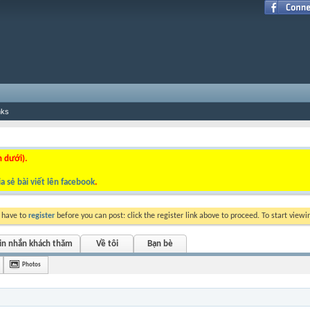
nks
n dưới).
a sẻ bài viết lên facebook
.
y have to
register
before you can post: click the register link above to proceed. To start view
in nhắn khách thăm
Về tôi
Bạn bè
Photos