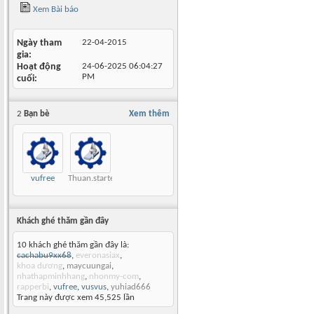
Xem Bài báo
Ngày tham
22-04-2015
gia
Hoạt động
24-06-2025
06:04:27
PM
cuối
2
Bạn bè
Xem thêm
vufree
Thuan.startechvn
Khách ghé thăm gần đây
10 khách ghé thăm gần đây là:
cachabu9xx68
,
everonasiax
,
khoa dương
,
maycuungai
,
nhathapminhhang
,
nhonmy-com
,
rapperbi
,
vufree
,
vusvus
,
yuhiad666
Trang này được xem 45,525 lần