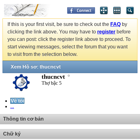
If this is your first visit, be sure to check out the
FAQ
by
clicking the link above. You may have to
register
before
you can post: click the register link above to proceed. To
start viewing messages, select the forum that you want
to visit from the selection below.
Xem Hồ sơ: thucncvt
thucncvt
Thợ bậc 5
Về tôi
...
Thông tin cơ bản
Chữ ký