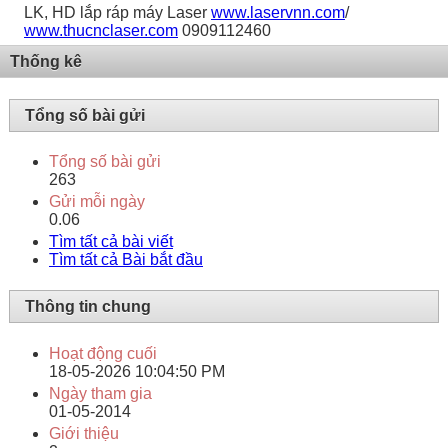
LK, HD lắp ráp máy Laser
www.laservnn.com
/
www.thucnclaser.com
0909112460
Thống kê
Tổng số bài gửi
Tổng số bài gửi
263
Gửi mỗi ngày
0.06
Tìm tất cả bài viết
Tìm tất cả Bài bắt đầu
Thông tin chung
Hoạt động cuối
18-05-2026
10:04:50 PM
Ngày tham gia
01-05-2014
Giới thiệu