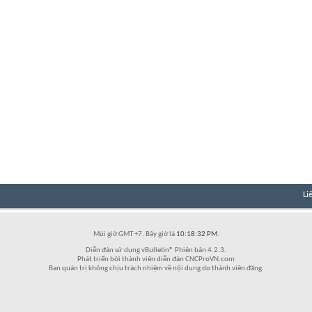
Li
Múi giờ GMT +7. Bây giờ là
10:18:32 PM
.
Diễn đàn sử dụng vBulletin® Phiên bản 4.2.3.
Phát triển bởi thành viên diễn đàn CNCProVN.com
Ban quản trị không chịu trách nhiệm về nội dung do thành viên đăng.