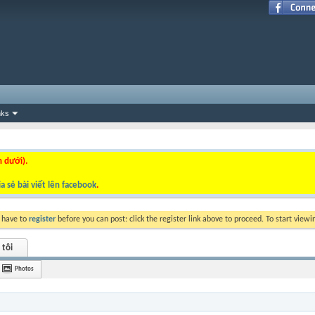
nks
n dưới).
a sẻ bài viết lên facebook
.
y have to
register
before you can post: click the register link above to proceed. To start view
 tôi
Photos