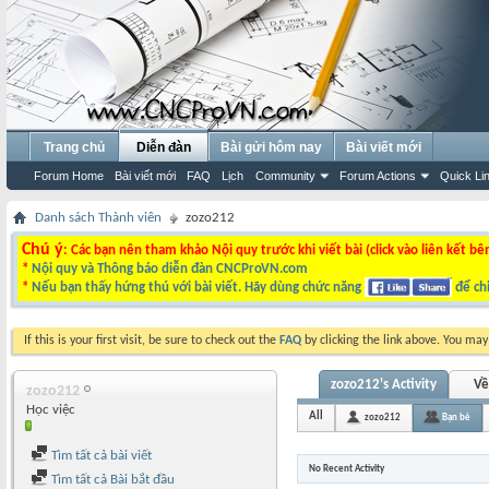
Trang chủ
Diễn đàn
Bài gửi hôm nay
Bài viết mới
Forum Home
Bài viết mới
FAQ
Lịch
Community
Forum Actions
Quick Li
Danh sách Thành viên
zozo212
Chú ý
: Các bạn nên tham khảo Nội quy trước khi viết bài (click vào liên kết bê
*
Nội quy và Thông báo diễn đàn CNCProVN.com
*
Nếu bạn thấy hứng thú với bài viết. Hãy dùng chức năng
để chi
If this is your first visit, be sure to check out the
FAQ
by clicking the link above. You ma
zozo212's Activity
Về
zozo212
Học việc
All
zozo212
Bạn bè
Tìm tất cả bài viết
No Recent Activity
Tìm tất cả Bài bắt đầu