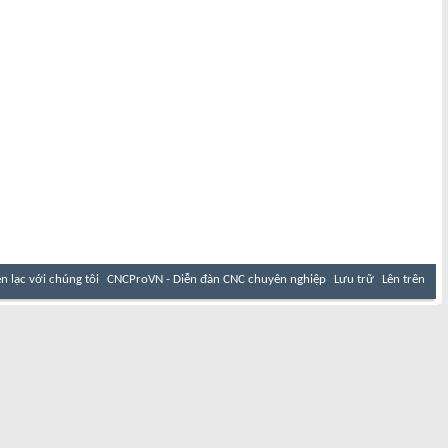
ên lạc với chúng tôi
CNCProVN - Diễn đàn CNC chuyên nghiệp
Lưu trữ
Lên trên