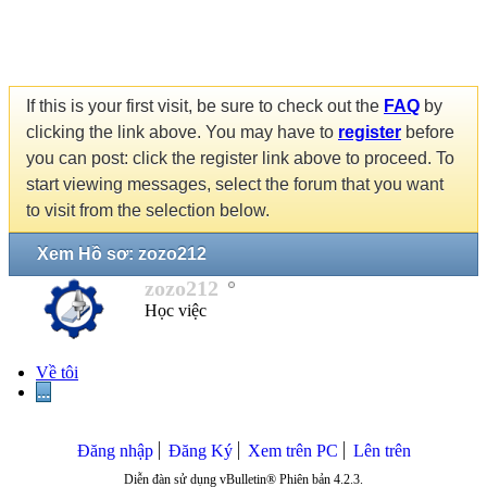
If this is your first visit, be sure to check out the
FAQ
by
clicking the link above. You may have to
register
before
you can post: click the register link above to proceed. To
start viewing messages, select the forum that you want
to visit from the selection below.
Xem Hồ sơ: zozo212
zozo212
Học việc
Về tôi
...
Đăng nhập
Đăng Ký
Xem trên PC
Lên trên
Diễn đàn sử dụng vBulletin® Phiên bản 4.2.3.