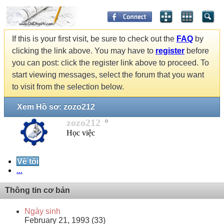
If this is your first visit, be sure to check out the
FAQ
by
clicking the link above. You may have to
register
before
you can post: click the register link above to proceed. To
start viewing messages, select the forum that you want
to visit from the selection below.
Xem Hồ sơ: zozo212
zozo212
Học việc
Về tôi
...
Thông tin cơ bản
Ngày sinh
February 21, 1993 (33)