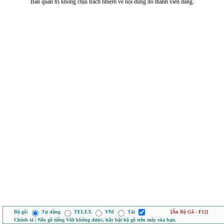
Ban quản trị không chịu trách nhiệm về nội dung do thành viên đăng.
Bộ gõ:
Tự động
TELEX
VNI
Tắt
[Ẩn Bộ Gõ - F12]
Chính tả | Nếu gõ tiếng Việt không được, hãy bật bộ gõ trên máy của bạn.