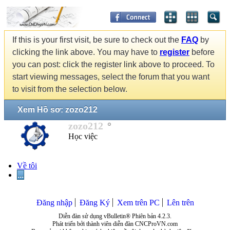
If this is your first visit, be sure to check out the
FAQ
by
clicking the link above. You may have to
register
before
you can post: click the register link above to proceed. To
start viewing messages, select the forum that you want
to visit from the selection below.
Xem Hồ sơ: zozo212
zozo212
Học việc
Về tôi
...
Đăng nhập
Đăng Ký
Xem trên PC
Lên trên
Diễn đàn sử dụng vBulletin® Phiên bản 4.2.3.
Phát triển bởi thành viên diễn đàn CNCProVN.com