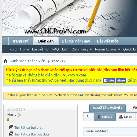
Trang chủ
Diễn đàn
Bài gửi hôm nay
Bài viết mới
Forum Home
Bài viết mới
FAQ
Lịch
Community
Forum Actions
Quick Li
Danh sách Thành viên
zozo212
Chú ý
: Các bạn nên tham khảo Nội quy trước khi viết bài (click vào liên kết bê
*
Nội quy và Thông báo diễn đàn CNCProVN.com
*
Nếu bạn thấy hứng thú với bài viết. Hãy dùng chức năng
để chi
If this is your first visit, be sure to check out the
FAQ
by clicking the link above. You ma
zozo212's Activity
Về
zozo212
Học việc
All
zozo212
Bạn bè
Tìm tất cả bài viết
No Recent Activity
Tìm tất cả Bài bắt đầu