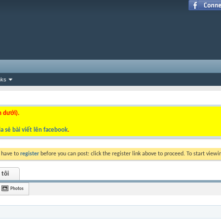
nks
n dưới).
a sẻ bài viết lên facebook
.
y have to
register
before you can post: click the register link above to proceed. To start view
 tôi
Photos