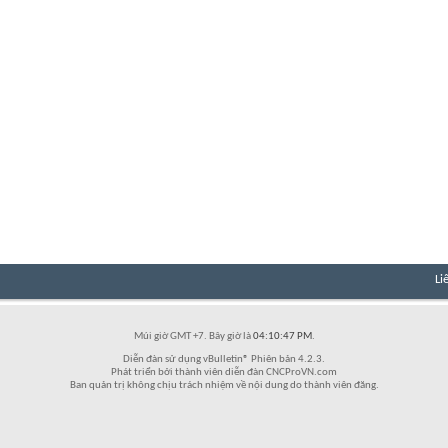
Li
Múi giờ GMT +7. Bây giờ là
04:10:47 PM
.
Diễn đàn sử dụng vBulletin® Phiên bản 4.2.3.
Phát triển bởi thành viên diễn đàn CNCProVN.com
Ban quản trị không chịu trách nhiệm về nội dung do thành viên đăng.