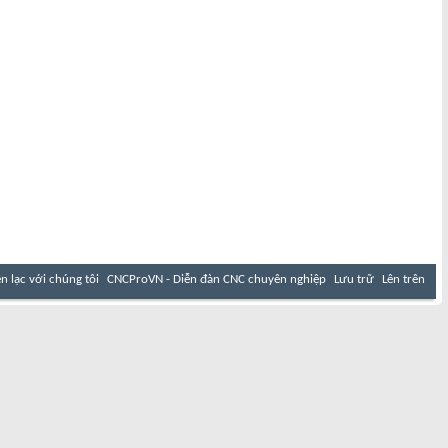
ên lạc với chúng tôi
CNCProVN - Diễn đàn CNC chuyên nghiệp
Lưu trữ
Lên trên