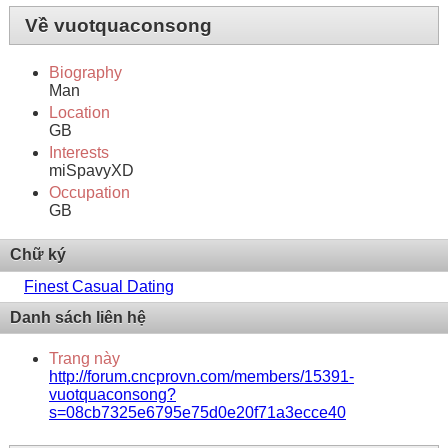
Về vuotquaconsong
Biography
Man
Location
GB
Interests
miSpavyXD
Occupation
GB
Chữ ký
Finest Сasual Dating
Danh sách liên hệ
Trang này
http://forum.cncprovn.com/members/15391-
vuotquaconsong?
s=08cb7325e6795e75d0e20f71a3ecce40