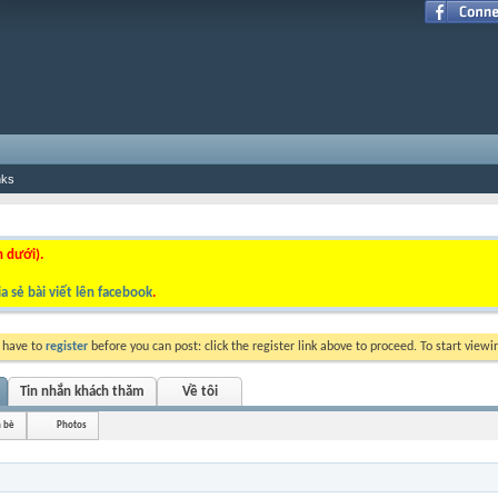
nks
n dưới).
a sẻ bài viết lên facebook
.
y have to
register
before you can post: click the register link above to proceed. To start view
Tin nhắn khách thăm
Về tôi
 bè
Photos