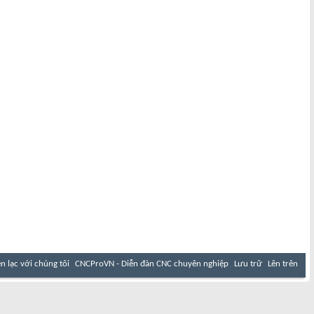
ên lạc với chúng tôi
CNCProVN - Diễn đàn CNC chuyên nghiệp
Lưu trữ
Lên trên