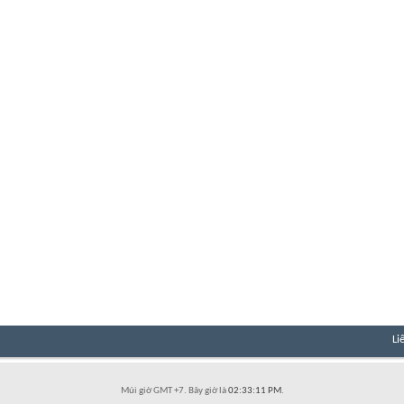
Li
Múi giờ GMT +7. Bây giờ là
02:33:11 PM
.