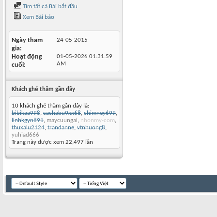
Tìm tất cả Bài bắt đầu
Xem Bài báo
Ngày tham
24-05-2015
gia
Hoạt động
01-05-2026
01:31:59
AM
cuối
Khách ghé thăm gần đây
10 khách ghé thăm gần đây là:
bibikaa998
,
cachabu9xx68
,
chimney699
,
linhkgyn891
,
maycuungai
,
nhonmy-com
,
thuxalu2124
,
trandanne
,
vtnhuong8
,
yuhiad666
Trang này được xem 22,497 lần