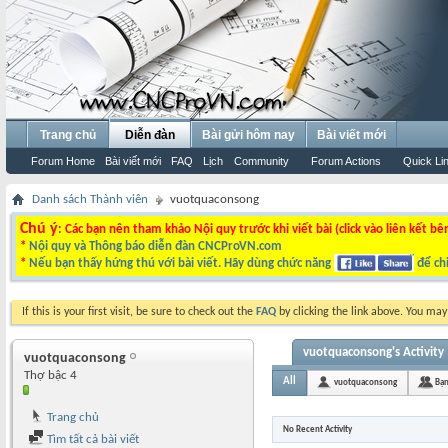
Trang chủ
Diễn đàn
Bài gửi hôm nay
Bài viết mới
Forum Home
Bài viết mới
FAQ
Lịch
Community
Forum Actions
Quick Li
Danh sách Thành viên
vuotquaconsong
Chú ý
: Các bạn nên tham khảo Nội quy trước khi viết bài (click vào liên kết bê
*
Nội quy và Thông báo diễn đàn CNCProVN.com
*
Nếu bạn thấy hứng thú với bài viết. Hãy dùng chức năng
để chi
If this is your first visit, be sure to check out the
FAQ
by clicking the link above. You ma
vuotquaconsong's Activity
vuotquaconsong
Thợ bậc 4
All
vuotquaconsong
Bạn
Trang chủ
No Recent Activity
Tìm tất cả bài viết