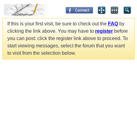
If this is your first visit, be sure to check out the
FAQ
by
clicking the link above. You may have to
register
before
you can post: click the register link above to proceed. To
start viewing messages, select the forum that you want
to visit from the selection below.