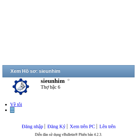
Xem Hồ sơ: sieunhim
sieunhim
Thợ bậc 6
Về tôi
...
Đăng nhập
Đăng Ký
Xem trên PC
Lên trên
Diễn đàn sử dụng vBulletin® Phiên bản 4.2.3.