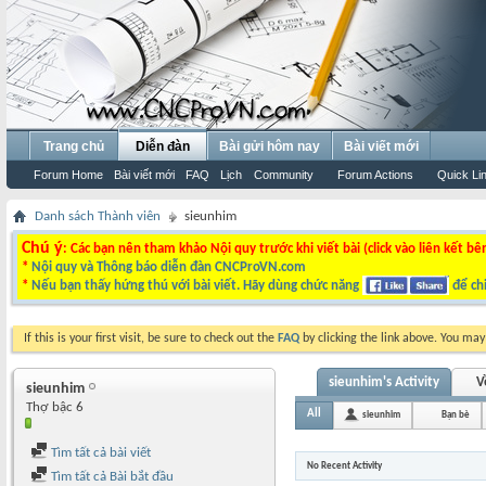
Trang chủ
Diễn đàn
Bài gửi hôm nay
Bài viết mới
Forum Home
Bài viết mới
FAQ
Lịch
Community
Forum Actions
Quick Li
Danh sách Thành viên
sieunhim
Chú ý
: Các bạn nên tham khảo Nội quy trước khi viết bài (click vào liên kết bê
*
Nội quy và Thông báo diễn đàn CNCProVN.com
*
Nếu bạn thấy hứng thú với bài viết. Hãy dùng chức năng
để chi
If this is your first visit, be sure to check out the
FAQ
by clicking the link above. You ma
sieunhim's Activity
V
sieunhim
Thợ bậc 6
All
sieunhim
Bạn bè
Tìm tất cả bài viết
No Recent Activity
Tìm tất cả Bài bắt đầu