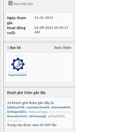
Xem Bài báo
Ngày tham
31-05-2015
gia
Hoạt động
02-08-2022
09:30:17
AM
cuối
1
Bạn bè
Xem thêm
huynv1121@gmail.com
Khách ghé thăm gần đây
10 khách ghé thăm gần đây là:
bibikaa998
,
cachabu9xx68
,
chimney699
,
linhkgyn891
,
maycuungai
,
nhonmy-com
,
thuxalu2124
,
vtnhuong8
,
yuhiad666
,
yunuscan
Trang này được xem 49,409 lần