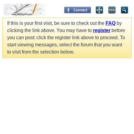
If this is your first visit, be sure to check out the
FAQ
by
clicking the link above. You may have to
register
before
you can post: click the register link above to proceed. To
start viewing messages, select the forum that you want
to visit from the selection below.