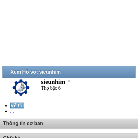
Xem Hồ sơ: sieunhim
sieunhim
Thợ bậc 6
Về tôi
...
Thông tin cơ bản