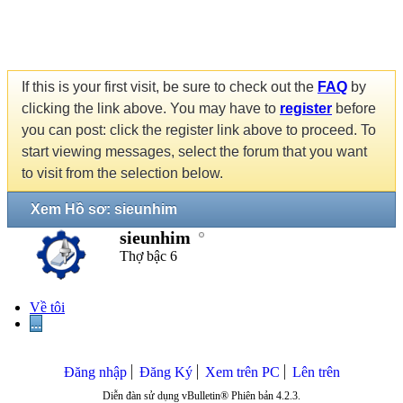
If this is your first visit, be sure to check out the
FAQ
by
clicking the link above. You may have to
register
before
you can post: click the register link above to proceed. To
start viewing messages, select the forum that you want
to visit from the selection below.
Xem Hồ sơ: sieunhim
sieunhim
Thợ bậc 6
Về tôi
...
Đăng nhập
Đăng Ký
Xem trên PC
Lên trên
Diễn đàn sử dụng vBulletin® Phiên bản 4.2.3.