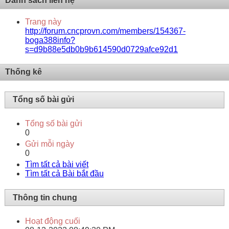
Danh sách liên hệ
Trang này
http://forum.cncprovn.com/members/154367-
boga388info?
s=d9b88e5db0b9b614590d0729afce92d1
Thống kê
Tổng số bài gửi
Tổng số bài gửi
0
Gửi mỗi ngày
0
Tìm tất cả bài viết
Tìm tất cả Bài bắt đầu
Thông tin chung
Hoạt động cuối