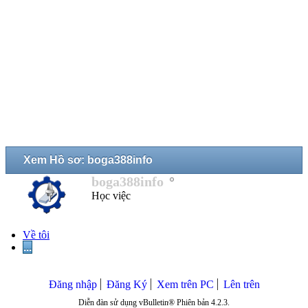
Xem Hồ sơ: boga388info
boga388info
Học việc
Về tôi
...
Đăng nhập
Đăng Ký
Xem trên PC
Lên trên
Diễn đàn sử dụng vBulletin® Phiên bản 4.2.3.