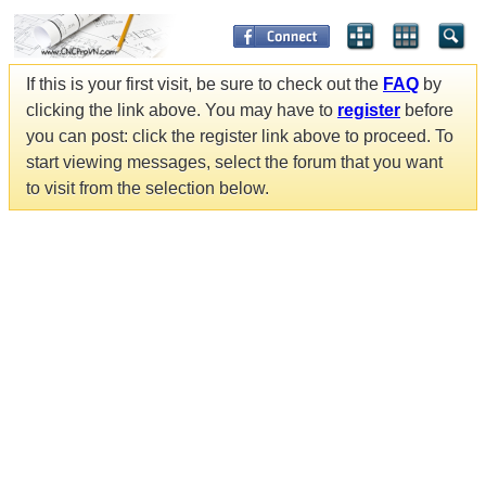
If this is your first visit, be sure to check out the
FAQ
by
clicking the link above. You may have to
register
before
you can post: click the register link above to proceed. To
start viewing messages, select the forum that you want
to visit from the selection below.