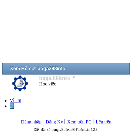
Xem Hồ sơ: boga388info
boga388info
Học việc
Về tôi
...
Đăng nhập
Đăng Ký
Xem trên PC
Lên trên
Diễn đàn sử dụng vBulletin® Phiên bản 4.2.3.