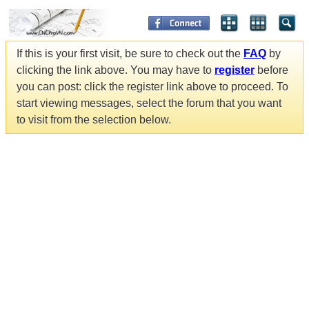
If this is your first visit, be sure to check out the
FAQ
by
clicking the link above. You may have to
register
before
you can post: click the register link above to proceed. To
start viewing messages, select the forum that you want
to visit from the selection below.