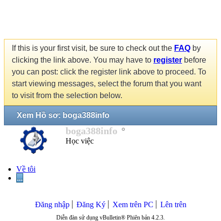
If this is your first visit, be sure to check out the
FAQ
by
clicking the link above. You may have to
register
before
you can post: click the register link above to proceed. To
start viewing messages, select the forum that you want
to visit from the selection below.
Xem Hồ sơ: boga388info
boga388info
Học việc
Về tôi
...
Đăng nhập
Đăng Ký
Xem trên PC
Lên trên
Diễn đàn sử dụng vBulletin® Phiên bản 4.2.3.