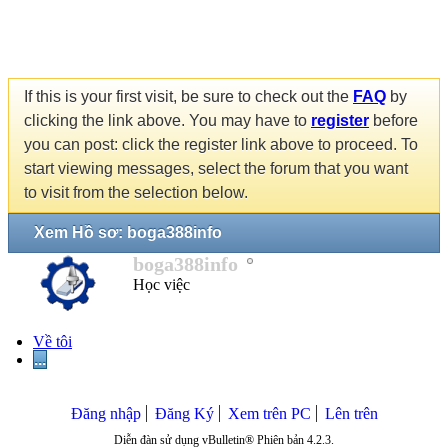
If this is your first visit, be sure to check out the
FAQ
by
clicking the link above. You may have to
register
before
you can post: click the register link above to proceed. To
start viewing messages, select the forum that you want
to visit from the selection below.
Xem Hồ sơ: boga388info
boga388info
Học việc
Về tôi
...
Đăng nhập
Đăng Ký
Xem trên PC
Lên trên
Diễn đàn sử dụng vBulletin® Phiên bản 4.2.3.