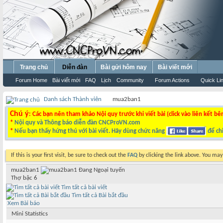
Trang chủ
Diễn đàn
Bài gửi hôm nay
Bài viết mới
Forum Home
Bài viết mới
FAQ
Lịch
Community
Forum Actions
Quick Li
Danh sách Thành viên
mua2ban1
Chú ý
: Các bạn nên tham khảo Nội quy trước khi viết bài (click vào liên kết bê
*
Nội quy và Thông báo diễn đàn CNCProVN.com
*
Nếu bạn thấy hứng thú với bài viết. Hãy dùng chức năng
để chi
If this is your first visit, be sure to check out the
FAQ
by clicking the link above. You ma
mua2ban1
Thợ bậc 6
Tìm tất cả bài viết
Tìm tất cả Bài bắt đầu
Xem Bài báo
Mini Statistics