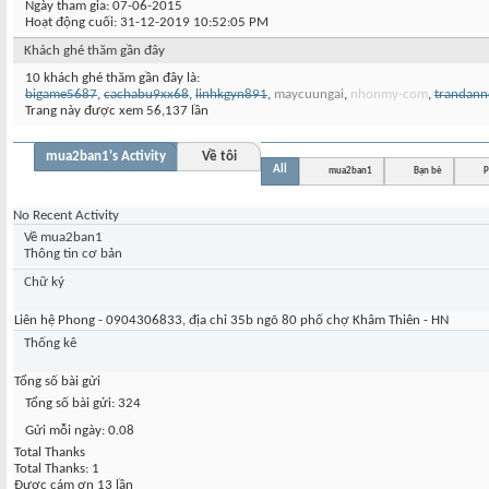
Ngày tham gia
07-06-2015
Hoạt động cuối
31-12-2019
10:52:05 PM
Khách ghé thăm gần đây
10 khách ghé thăm gần đây là:
bigame5687
,
cachabu9xx68
,
linhkgyn891
,
maycuungai
,
nhonmy-com
,
trandann
Trang này được xem 56,137 lần
mua2ban1's Activity
Về tôi
All
mua2ban1
Bạn bè
P
No Recent Activity
Về mua2ban1
Thông tin cơ bản
Chữ ký
Liên hệ Phong - 0904306833, địa chỉ 35b ngõ 80 phố chợ Khâm Thiên - HN
Thống kê
Tổng số bài gửi
Tổng số bài gửi
324
Gửi mỗi ngày
0.08
Total Thanks
Total Thanks
1
Được cám ơn 13 lần