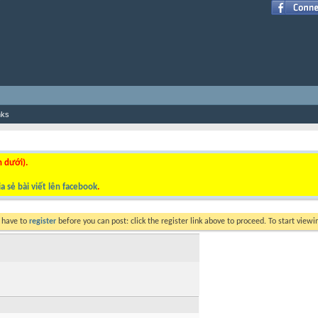
nks
n dưới).
a sẻ bài viết lên facebook
.
y have to
register
before you can post: click the register link above to proceed. To start view