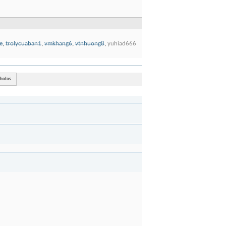
e
,
trolycuaban1
,
vmkhang6
,
vtnhuong8
,
yuhiad666
hotos