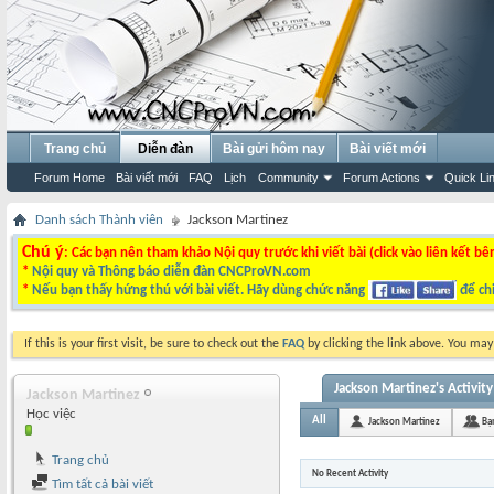
Trang chủ
Diễn đàn
Bài gửi hôm nay
Bài viết mới
Forum Home
Bài viết mới
FAQ
Lịch
Community
Forum Actions
Quick Li
Danh sách Thành viên
Jackson Martinez
Chú ý
: Các bạn nên tham khảo Nội quy trước khi viết bài (click vào liên kết bê
*
Nội quy và Thông báo diễn đàn CNCProVN.com
*
Nếu bạn thấy hứng thú với bài viết. Hãy dùng chức năng
để chi
If this is your first visit, be sure to check out the
FAQ
by clicking the link above. You ma
Jackson Martinez's Activity
Jackson Martinez
Học việc
All
Jackson Martinez
Bạ
Trang chủ
No Recent Activity
Tìm tất cả bài viết