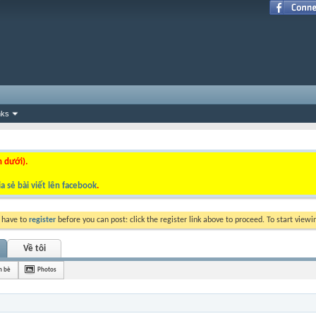
nks
n dưới).
a sẻ bài viết lên facebook
.
y have to
register
before you can post: click the register link above to proceed. To start view
Về tôi
n bè
Photos