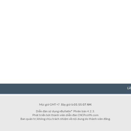
Li
Múi giờ GMT +7. Bây giờ là
01:55:07 AM
.
Diễn đàn sử dụng vBulletin® Phiên bản 4.2.3.
Phát triển bởi thành viên diễn đàn CNCProVN.com
Ban quản trị không chịu trách nhiệm về nội dung do thành viên đăng.