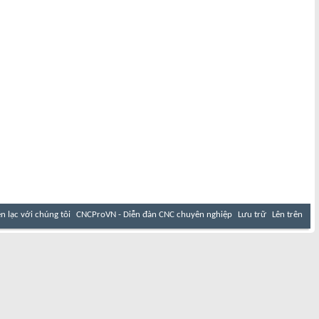
ên lạc với chúng tôi
CNCProVN - Diễn đàn CNC chuyên nghiệp
Lưu trữ
Lên trên