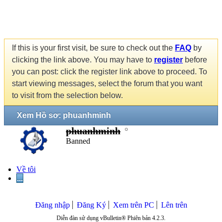
If this is your first visit, be sure to check out the
FAQ
by
clicking the link above. You may have to
register
before
you can post: click the register link above to proceed. To
start viewing messages, select the forum that you want
to visit from the selection below.
Xem Hồ sơ: phuanhminh
phuanhminh
Banned
Về tôi
...
Đăng nhập
Đăng Ký
Xem trên PC
Lên trên
Diễn đàn sử dụng vBulletin® Phiên bản 4.2.3.