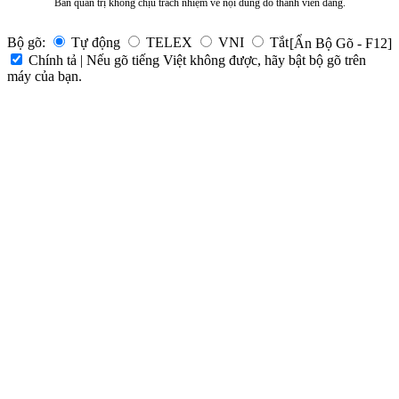
Ban quản trị không chịu trách nhiệm về nội dung do thành viên đăng.
Bộ gõ:
Tự động
TELEX
VNI
Tắt
[Ẩn Bộ Gõ - F12]
Chính tả | Nếu gõ tiếng Việt không được, hãy bật bộ gõ trên
máy của bạn.