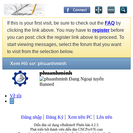
If this is your first visit, be sure to check out the
FAQ
by
clicking the link above. You may have to
register
before
you can post: click the register link above to proceed. To
start viewing messages, select the forum that you want
to visit from the selection below.
Xem Hồ sơ: phuanhminh
phuanhminh
Banned
Về tôi
...
Đăng nhập
Đăng Ký
Xem trên PC
Lên trên
Diễn đàn sử dụng vBulletin® Phiên bản 4.2.3.
Phát triển bởi thành viên diễn đàn CNCProVN.com