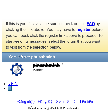
If this is your first visit, be sure to check out the
FAQ
by
clicking the link above. You may have to
register
before
you can post: click the register link above to proceed. To
start viewing messages, select the forum that you want
to visit from the selection below.
Xem Hồ sơ: phuanhminh
phuanhminh
Banned
Về tôi
...
Đăng nhập
Đăng Ký
Xem trên PC
Lên trên
Diễn đàn sử dụng vBulletin® Phiên bản 4.2.3.