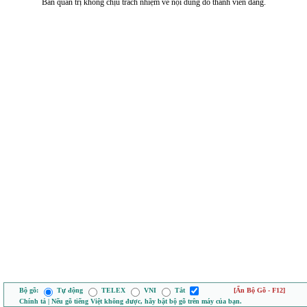
Ban quản trị không chịu trách nhiệm về nội dung do thành viên đăng.
Bộ gõ:
Tự động
TELEX
VNI
Tắt
[Ẩn Bộ Gõ - F12]
Chính tả | Nếu gõ tiếng Việt không được, hãy bật bộ gõ trên máy của bạn.