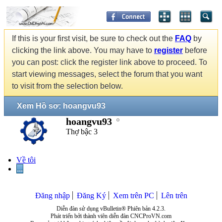
If this is your first visit, be sure to check out the
FAQ
by
clicking the link above. You may have to
register
before
you can post: click the register link above to proceed. To
start viewing messages, select the forum that you want
to visit from the selection below.
Xem Hồ sơ: hoangvu93
hoangvu93
Thợ bậc 3
Về tôi
...
Đăng nhập
Đăng Ký
Xem trên PC
Lên trên
Diễn đàn sử dụng vBulletin® Phiên bản 4.2.3.
Phát triển bởi thành viên diễn đàn CNCProVN.com