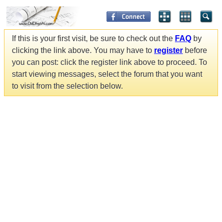
If this is your first visit, be sure to check out the
FAQ
by
clicking the link above. You may have to
register
before
you can post: click the register link above to proceed. To
start viewing messages, select the forum that you want
to visit from the selection below.