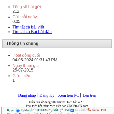
Tổng số bài gửi
212
Gửi mỗi ngày
0.05
Tìm tất cả bài viết
Tìm tất cả Bài bắt đầu
Thông tin chung
Hoạt động cuối
04-05-2024
01:31:43 PM
Ngày tham gia
25-07-2015
Giới thiệu
1
Đăng nhập
Đăng Ký
Xem trên PC
Lên trên
Diễn đàn sử dụng vBulletin® Phiên bản 4.2.3.
Phát triển bởi thành viên diễn đàn CNCProVN.com
Ban quản trị không chịu trách nhiệm về nội dung do thành viên đăng.
Bộ gõ:
Tự động
TELEX
VNI
Tắt
[Ẩn Bộ Gõ - F12]