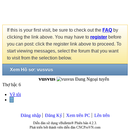
If this is your first visit, be sure to check out the
FAQ
by
clicking the link above. You may have to
register
before
you can post: click the register link above to proceed. To
start viewing messages, select the forum that you want
to visit from the selection below.
Xem Hồ sơ: vusvus
vusvus
Thợ bậc 6
Về tôi
...
Đăng nhập
Đăng Ký
Xem trên PC
Lên trên
Diễn đàn sử dụng vBulletin® Phiên bản 4.2.3.
Phát triển bởi thành viên diễn đàn CNCProVN.com