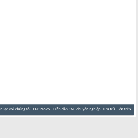
ên lạc với chúng tôi
CNCProVN - Diễn đàn CNC chuyên nghiệp
Lưu trữ
Lên trên