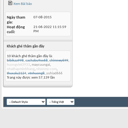
Xem Bài báo
Ngày tham
07-08-2015
gia
Hoạt động
21-06-2022
11:15:59
PM
cuối
Khách ghé thăm gần đây
10 khách ghé thăm gần đây là:
bibikaa998
,
cachabu9xx68
,
chimney699
,
huongviet3933
,
maycuungai
,
nhathapminhhang
,
nhonmy-com
,
thuxalu2124
,
vtnhuong8
,
yuhiad666
Trang này được xem 57,139 lần