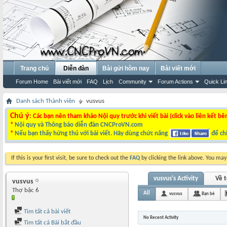
Trang chủ
Diễn đàn
Bài gửi hôm nay
Bài viết mới
Forum Home
Bài viết mới
FAQ
Lịch
Community
Forum Actions
Quick Li
Danh sách Thành viên
vusvus
Chú ý
: Các bạn nên tham khảo Nội quy trước khi viết bài (click vào liên kết bê
*
Nội quy và Thông báo diễn đàn CNCProVN.com
*
Nếu bạn thấy hứng thú với bài viết. Hãy dùng chức năng
để chi
If this is your first visit, be sure to check out the
FAQ
by clicking the link above. You ma
vusvus's Activity
Về t
vusvus
Thợ bậc 6
All
vusvus
Bạn bè
Tìm tất cả bài viết
No Recent Activity
Tìm tất cả Bài bắt đầu