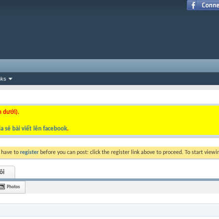
nks
n dưới).
a sẻ bài viết lên facebook
.
y have to
register
before you can post: click the register link above to proceed. To start view
ôi
Photos