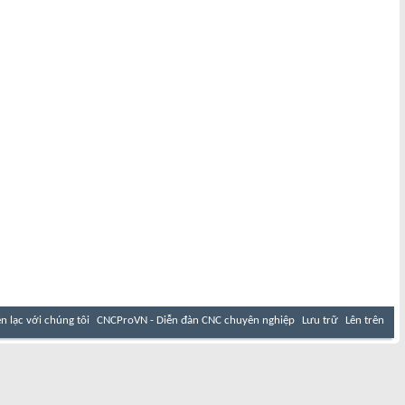
ên lạc với chúng tôi
CNCProVN - Diễn đàn CNC chuyên nghiệp
Lưu trữ
Lên trên