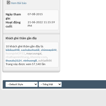
Xem Bài báo
Ngày tham
07-08-2015
gia
Hoạt động
21-06-2022
11:15:59
PM
cuối
Khách ghé thăm gần đây
10 khách ghé thăm gần đây là:
bibikaa998
,
cachabu9xx68
,
chimney699
,
huongviet3933
,
maycuungai
,
nhathapminhhang
,
nhonmy-com
,
thuxalu2124
,
vtnhuong8
,
yuhiad666
Trang này được xem 57,140 lần