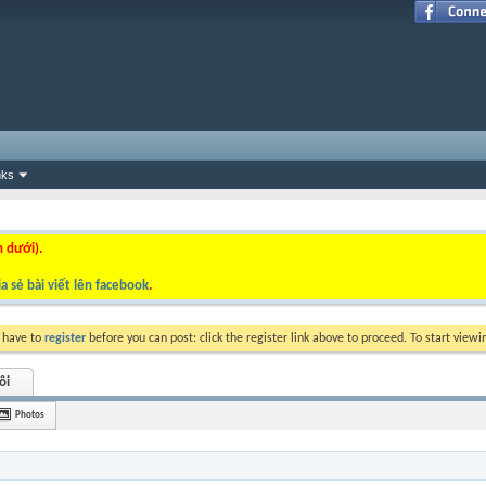
nks
n dưới).
a sẻ bài viết lên facebook
.
y have to
register
before you can post: click the register link above to proceed. To start view
ôi
Photos