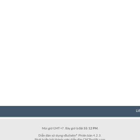
Li
Múi giờ GMT +7. Bây giờ là
06:55:12 PM
.
Diễn đàn sử dụng vBulletin® Phiên bản 4.2.3.
Phát triển bởi thành viên diễn đàn CNCProVN.com