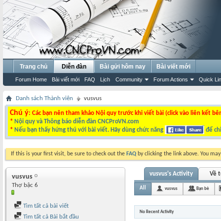
Trang chủ
Diễn đàn
Bài gửi hôm nay
Bài viết mới
Forum Home
Bài viết mới
FAQ
Lịch
Community
Forum Actions
Quick Li
Danh sách Thành viên
vusvus
Chú ý
: Các bạn nên tham khảo Nội quy trước khi viết bài (click vào liên kết bê
*
Nội quy và Thông báo diễn đàn CNCProVN.com
*
Nếu bạn thấy hứng thú với bài viết. Hãy dùng chức năng
để chi
If this is your first visit, be sure to check out the
FAQ
by clicking the link above. You ma
vusvus's Activity
Về t
vusvus
Thợ bậc 6
All
vusvus
Bạn bè
Tìm tất cả bài viết
No Recent Activity
Tìm tất cả Bài bắt đầu