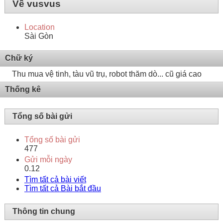
Về vusvus
Location
Sài Gòn
Chữ ký
Thu mua vệ tinh, tàu vũ trụ, robot thăm dò... cũ giá cao
Thống kê
Tổng số bài gửi
Tổng số bài gửi
477
Gửi mỗi ngày
0.12
Tìm tất cả bài viết
Tìm tất cả Bài bắt đầu
Thông tin chung