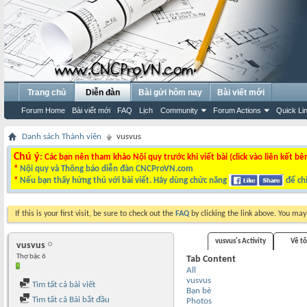
Trang chủ
Diễn đàn
Bài gửi hôm nay
Bài viết mới
Forum Home
Bài viết mới
FAQ
Lịch
Community
Forum Actions
Quick Li
Danh sách Thành viên
vusvus
Chú ý
: Các bạn nên tham khảo Nội quy trước khi viết bài (click vào liên kết bê
*
Nội quy và Thông báo diễn đàn CNCProVN.com
*
Nếu bạn thấy hứng thú với bài viết. Hãy dùng chức năng
để chi
If this is your first visit, be sure to check out the
FAQ
by clicking the link above. You ma
vusvus's Activity
Về tô
vusvus
Thợ bậc 6
Tab Content
All
vusvus
Tìm tất cả bài viết
Bạn bè
Tìm tất cả Bài bắt đầu
Photos