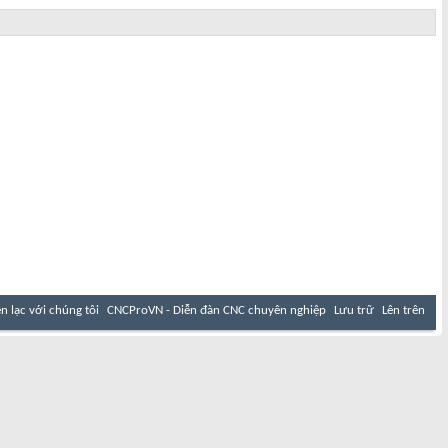
ên lạc với chúng tôi
CNCProVN - Diễn đàn CNC chuyên nghiệp
Lưu trữ
Lên trên