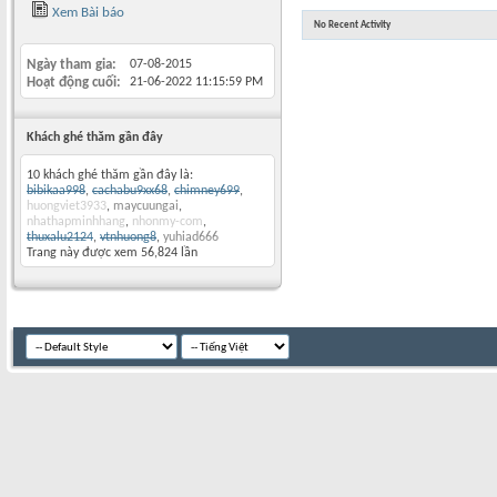
Xem Bài báo
No Recent Activity
Ngày tham gia
07-08-2015
Hoạt động cuối
21-06-2022
11:15:59 PM
Khách ghé thăm gần đây
10 khách ghé thăm gần đây là:
bibikaa998
,
cachabu9xx68
,
chimney699
,
huongviet3933
,
maycuungai
,
nhathapminhhang
,
nhonmy-com
,
thuxalu2124
,
vtnhuong8
,
yuhiad666
Trang này được xem 56,824 lần