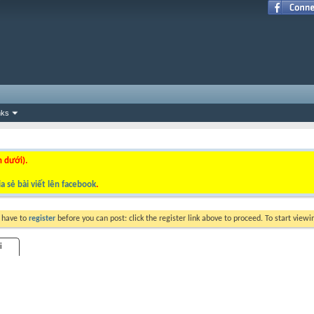
nks
n dưới).
a sẻ bài viết lên facebook
.
y have to
register
before you can post: click the register link above to proceed. To start view
i