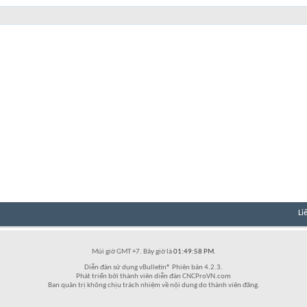
Li
Múi giờ GMT +7. Bây giờ là
01:49:58 PM
.
Diễn đàn sử dụng vBulletin® Phiên bản 4.2.3.
Phát triển bởi thành viên diễn đàn CNCProVN.com
Ban quản trị không chịu trách nhiệm về nội dung do thành viên đăng.