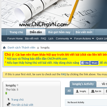
Trang chủ
Diễn đàn
Bài gửi hôm nay
Bài viết mới
Forum Home
Bài viết mới
FAQ
Lịch
Community
Forum Actions
Quick Li
Danh sách Thành viên
longdq
Chú ý
: Các bạn nên tham khảo Nội quy trước khi viết bài (click vào liên kết bê
*
Nội quy và Thông báo diễn đàn CNCProVN.com
*
Nếu bạn thấy hứng thú với bài viết. Hãy dùng chức năng
để chi
If this is your first visit, be sure to check out the
FAQ
by clicking the link above. You ma
longdq's Activity
Về t
longdq
Thợ bậc 5
All
longdq
Bạn bè
Trang chủ
No Recent Activity
Tìm tất cả bài viết