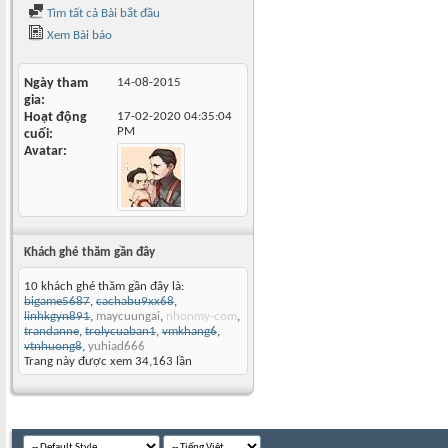
Tìm tất cả Bài bắt đầu
Xem Bài báo
Ngày tham
14-08-2015
gia
Hoạt động
17-02-2020
04:35:04
PM
cuối
Avatar
Khách ghé thăm gần đây
10 khách ghé thăm gần đây là:
bigame5687
,
cachabu9xx68
,
linhkgyn891
,
maycuungai
,
nhonmy-com
,
trandanne
,
trolycuaban1
,
vmkhang6
,
vtnhuong8
,
yuhiad666
Trang này được xem 34,163 lần