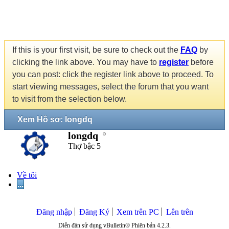
If this is your first visit, be sure to check out the
FAQ
by
clicking the link above. You may have to
register
before
you can post: click the register link above to proceed. To
start viewing messages, select the forum that you want
to visit from the selection below.
Xem Hồ sơ: longdq
longdq
Thợ bậc 5
Về tôi
...
Đăng nhập
Đăng Ký
Xem trên PC
Lên trên
Diễn đàn sử dụng vBulletin® Phiên bản 4.2.3.