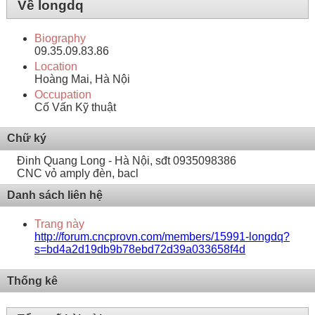
Về longdq
Biography
09.35.09.83.86
Location
Hoàng Mai, Hà Nội
Occupation
Cố Vấn Kỹ thuật
Chữ ký
Đinh Quang Long - Hà Nội, sđt 0935098386
CNC vỏ amply đèn, bacl
Danh sách liên hệ
Trang này
http://forum.cncprovn.com/members/15991-longdq?
s=bd4a2d19db9b78ebd72d39a033658f4d
Thống kê