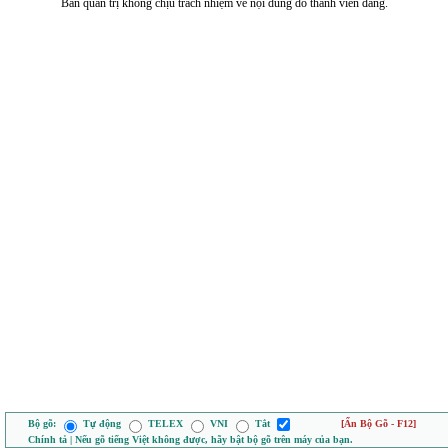
Ban quản trị không chịu trách nhiệm về nội dung do thành viên đăng.
Bộ gõ:
Tự động
TELEX
VNI
Tắt
[Ẩn Bộ Gõ - F12]
Chính tả | Nếu gõ tiếng Việt không được, hãy bật bộ gõ trên máy của bạn.