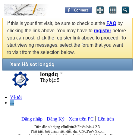
If this is your first visit, be sure to check out the
FAQ
by
clicking the link above. You may have to
register
before
you can post: click the register link above to proceed. To
start viewing messages, select the forum that you want
to visit from the selection below.
Xem Hồ sơ: longdq
longdq
Thợ bậc 5
Về tôi
...
Đăng nhập
Đăng Ký
Xem trên PC
Lên trên
Diễn đàn sử dụng vBulletin® Phiên bản 4.2.3.
Phát triển bởi thành viên diễn đàn CNCProVN.com