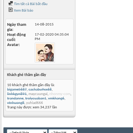
Tìm tất cả Bài bắt đầu
Xem Bài báo
Ngày tham
14-08-2015
gia
Hoạt động
17-02-2020
04:35:04
PM
cuối
Avatar
Khách ghé thăm gần đây
10 khách ghé thăm gần đây là:
bigame5687
,
cachabu9xx68
,
linhkgyn891
,
maycuungai
,
nhonmy-com
,
trandanne
,
trolycuaban1
,
vmkhang6
,
vtnhuong8
,
yuhiad666
Trang này được xem 34,237 lần