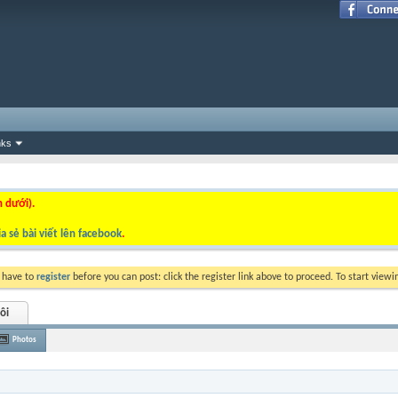
nks
n dưới).
a sẻ bài viết lên facebook
.
y have to
register
before you can post: click the register link above to proceed. To start view
ôi
Photos