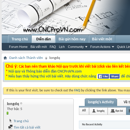
Trang chủ
Diễn đàn
Bài gửi hôm nay
Bài viết mới
Forum Home
Bài viết mới
FAQ
Lịch
Community
Forum Actions
Quick Li
Danh sách Thành viên
longdq
Chú ý
: Các bạn nên tham khảo Nội quy trước khi viết bài (click vào liên kết bê
*
Nội quy và Thông báo diễn đàn CNCProVN.com
*
Nếu bạn thấy hứng thú với bài viết. Hãy dùng chức năng
để chi
If this is your first visit, be sure to check out the
FAQ
by clicking the link above. You ma
longdq's Activity
Về t
longdq
Thợ bậc 5
All
longdq
Bạn bè
Trang chủ
No Recent Activity
Tìm tất cả bài viết