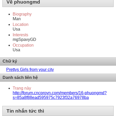
Về phuongmd
Biography
Man
Location
Usa
Interests
mgSpavyGD
Occupation
Usa
Chữ ký
Prettys Girls from your city
Danh sách liên hệ
Trang này
http://forum.cncprovn.com/members/16-phuongmd?
s=85a8f88ead595975c7923f32a76978ba
Tin nhắn tức thì