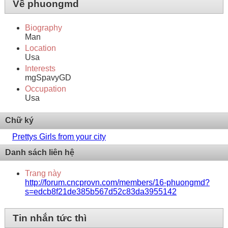
Về phuongmd
Biography
Man
Location
Usa
Interests
mgSpavyGD
Occupation
Usa
Chữ ký
Prettys Girls from your city
Danh sách liên hệ
Trang này
http://forum.cncprovn.com/members/16-phuongmd?
s=edcb8f21de385b567d52c83da3955142
Tin nhắn tức thì