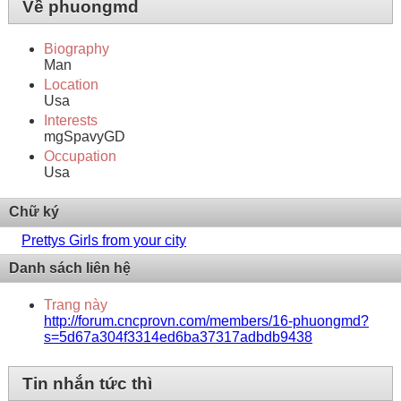
Về phuongmd
Biography
Man
Location
Usa
Interests
mgSpavyGD
Occupation
Usa
Chữ ký
Prettys Girls from your city
Danh sách liên hệ
Trang này
http://forum.cncprovn.com/members/16-phuongmd?
s=5d67a304f3314ed6ba37317adbdb9438
Tin nhắn tức thì